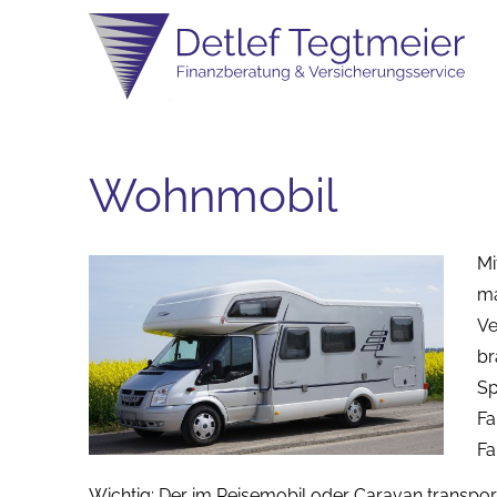
Wohnmobil
Mi
ma
Ve
br
Sp
Fa
Fa
Wichtig: Der im Reisemobil oder Caravan transpor